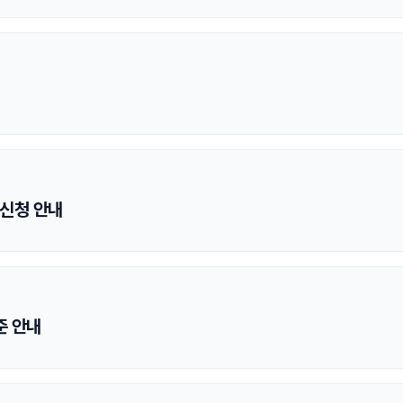
All vertical activities
Rope
Access/Rescue
Course
 신청 안내
준 안내