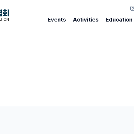
Events
Activities
Education
Education
Community
Ga
For beginners
Notice
Ph
SC Academy
Board
Vi
The vertical world of
snow and ice
Inquiry
Winter Alpine
Course
Committee
Another creative world
Advanced
Routesetter
Course