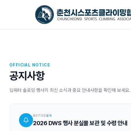
Events
Activities
Dive into the Extreme
Into Diverse Worlds
Deep Water
Overseas
OFFICIAL NOTICE
Soloing
Expedition
공지사항
Since 2015-
Everyday Climbing
Adventures
Chuncheon
딥워터 솔로잉 행사의 최신 소식과 중요 안내사항을 확인해 보세요.
Climbing Tour
Bouldering
For youth
Nature Climbing
NOTICE
공지
Camp
2026 DWS 행사 분실물 보관 및 수령 안내