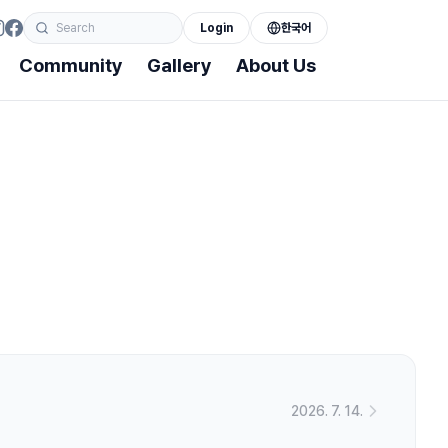
Login
한국어
Community
Gallery
About Us
llery
About Us
oto Gallery
Greeting
deo Gallery
Organization
History
Business
Directions
2026. 7. 14.