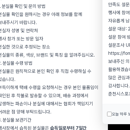
만족도 설문
1. 분실물 확인 및 문의 방법
All vertical activities
행사에 참여
분실물 확인을 원하시는 경우 아래 정보를 함께
Rope
자유롭게 남
보내주시기 바랍니다.
Access/Rescue
설문 대상: 
분실자 성명 및 연락처
Course
설문 참여 
행사 참가 또는 방문 일자
설문조사 UR
분실한 것으로 추정되는 장소
https://f
분실물의 종류, 색상, 브랜드 및 특징 을 알려주십시오.
보내주신 의
2. 분실물 수령 방법
활용하겠습
분실물은 원칙적으로 본인 확인 후 직접 수령하실 수
많은 관심과
있습니다.
감사합니다.
부득이하게 택배 수령을 요청하시는 경우 본인 물품임이
춘천시스포
확인된 후 착불로 발송할 수 있으며, 배송 과정에서
발생하는 파손이나 분실에 대해서는 협회가 책임지기
어려운 점 양해 부탁드립니다.
오늘 하루 
3. 분실물 보관기간
행사장에서 습득된 분실물은
습득일로부터 7일간