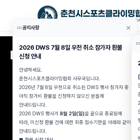
공지사항
Events
Activities
2026 DWS 7월 8일 우천 취소 참가자 환불
DEEP WATER SOLOING
DWS
신청 안내
Dive into the Extreme
Into Diverse Worlds
Deep Water
Overseas
안녕하세요.
Soloing
Expedition
춘천시스포츠클라이밍협회 사무국입니다.
2026년 7월 8일 우천으로 취소된 DWS 행사 참가자 중
Since 2015-
Everyday Climbing
Adventures
Chuncheon
아직 참가비 환불을 신청하지 않으신 분들께
Climbing Tour
Bouldering
안내드립니다.
2026 DWS 행사가
8월 2일(일)
을 끝으로 종료됨에
For youth
Nature Climbing
따라, 미신청 환불 건에 대한 최종 접수기한을 아래와 같이
Camp
안내드립니다.
■ 환불 신청 대상