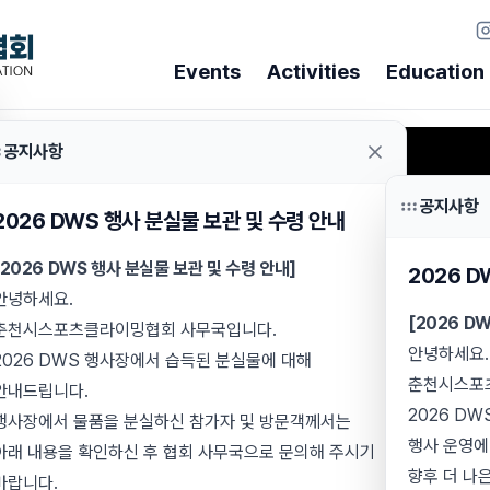
Events
Activities
Education
공지사항
Education
Community
Ga
공지사항
For beginners
Notice
Ph
2026 DWS 행사 분실물 보관 및 수령 안내
SC Academy
Board
Vi
[2026 DWS 행사 분실물 보관 및 수령 안내]
2026 
The vertical world of
snow and ice
안녕하세요.
Inquiry
Winter Alpine
[2026 D
춘천시스포츠클라이밍협회 사무국입니다.
Course
안녕하세요.
Committee
2026 DWS 행사장에서 습득된 분실물에 대해
춘천시스포
안내드립니다.
Another creative world
2026 D
Advanced
행사장에서 물품을 분실하신 참가자 및 방문객께서는
행사 운영에
Routesetter
아래 내용을 확인하신 후 협회 사무국으로 문의해 주시기
향후 더 나
Course
바랍니다.