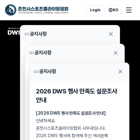
Login
KO
DEEP WATER SOLOING
DWS
공지사항
공지사항
2026 DWS 7월 8일 우천 취소
참가자 환불 신청 안내
공지사항
2026 DWS 행사 분실물 보관 및
안녕하세요.
수령 안내
춘천시스포츠클라이밍협회 사무국입니다.
2026 DWS 행사 만족도 설문조사
2026년 7월 8일 우천으로 취소된 DWS 행사
[2026 DWS 행사 분실물 보관 및 수령 안내]
참가자 중 아직 참가비 환불을 신청하지 않으신
안내
안녕하세요.
분들께 안내드립니다.
춘천시스포츠클라이밍협회 사무국입니다.
2026 DWS 행사가
[2026 DWS 행사 만족도 설문조사 안내]
8월 2일(일)
을 끝으로
2026 DWS 행사장에서 습득된 분실물에 대해
종료됨에 따라, 미신청 환불 건에 대한 최종
안녕하세요.
안내드립니다.
접수기한을 아래와 같이 안내드립니다.
춘천시스포츠클라이밍협회 사무국입니다.
행사장에서 물품을 분실하신 참가자 및
■ 환불 신청 대상
2026 DWS 행사에 참여해 주신 여러분께
방문객께서는 아래 내용을 확인하신 후 협회