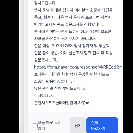
2026년 7월 8일 행사 참가 신청자 중 우천 취소에
감사드립니다.
사무국으로 문의해 주시기 바랍니다.
따른 환불을 아직 신청하지 않은 참가자
행사 운영에 대한 참가자 여러분의 소중한 의견을
1. 분실물 확인 및 문의 방법
■ 환불 신청 기한
듣고, 향후 더 나은 행사 운영과 프로그램 개선에
분실물 확인을 원하시는 경우 아래 정보를 함께
2026년 8월 9일(일)까지
반영하고자 만족도 설문조사를 진행합니다.
보내주시기 바랍니다.
■ 유의사항
행사에 참여하시면서 느끼신 점과 개선이 필요한
분실자 성명 및 연락처
환불을 원하시는 참가자께서는 반드시 기한 내 환불
사항을 자유롭게 남겨주시기 바랍니다.
행사 참가 또는 방문 일자
신청을 접수해 주시기 바랍니다.
설문 대상: 2026 DWS 행사 참가자 및 방문객
분실한 것으로 추정되는 장소
2026년 8월 9일(일)까지 환불 신청이 접수되지
설문 참여 방법: 아래 설문조사 링크 접속 후 작성
분실물의 종류, 색상, 브랜드 및 특징 을
않은 경우, 환불 의사가 없는 것으로 간주하며
설문조사 URL:
알려주십시오.
이후에는 참가비 환불이 불가합니다.
https://form.naver.com/response/vKRREctll8mOe
2. 분실물 수령 방법
환불 신청 시 참가자 성명, 연락처, 환불 계좌번호
보내주신 의견은 향후 행사 운영을 위한 자료로
분실물은 원칙적으로 본인 확인 후 직접 수령하실
및 예금주를 정확히 기재해 주시기 바랍니다.
소중히 활용하겠습니다.
수 있습니다.
아직 환불 신청을 하지 않으신 참가자께서는 기한을
많은 관심과 참여 부탁드립니다.
부득이하게 택배 수령을 요청하시는 경우 본인
확인하시어 반드시 기간 내 접수해 주시기
감사합니다.
물품임이 확인된 후 착불로 발송할 수 있으며, 배송
바랍니다.
춘천시스포츠클라이밍협회 사무국
과정에서 발생하는 파손이나 분실에 대해서는
감사합니다.
협회가 책임지기 어려운 점 양해 부탁드립니다.
춘천시스포츠클라이밍협회 사무국
3. 분실물 보관기간
오늘 하루 보지
신청
닫기
행사장에서 습득된 분실물은
습득일로부터 7일간
않기
바로가기