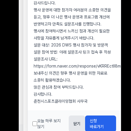
2026년 7월 8일 행사 참가 신청자 중 우천 취소에
감사드립니다.
사무국으로 문의해 주시기 바랍니다.
따른 환불을 아직 신청하지 않은 참가자
행사 운영에 대한 참가자 여러분의 소중한 의견을
1. 분실물 확인 및 문의 방법
■ 환불 신청 기한
듣고, 향후 더 나은 행사 운영과 프로그램 개선에
분실물 확인을 원하시는 경우 아래 정보를 함께
2026년 8월 9일(일)까지
반영하고자 만족도 설문조사를 진행합니다.
보내주시기 바랍니다.
■ 유의사항
행사에 참여하시면서 느끼신 점과 개선이 필요한
분실자 성명 및 연락처
환불을 원하시는 참가자께서는 반드시 기한 내 환불
사항을 자유롭게 남겨주시기 바랍니다.
행사 참가 또는 방문 일자
신청을 접수해 주시기 바랍니다.
설문 대상: 2026 DWS 행사 참가자 및 방문객
분실한 것으로 추정되는 장소
2026년 8월 9일(일)까지 환불 신청이 접수되지
설문 참여 방법: 아래 설문조사 링크 접속 후 작성
분실물의 종류, 색상, 브랜드 및 특징 을
않은 경우, 환불 의사가 없는 것으로 간주하며
설문조사 URL:
알려주십시오.
이후에는 참가비 환불이 불가합니다.
https://form.naver.com/response/vKRREctll8mOe
2. 분실물 수령 방법
환불 신청 시 참가자 성명, 연락처, 환불 계좌번호
보내주신 의견은 향후 행사 운영을 위한 자료로
분실물은 원칙적으로 본인 확인 후 직접 수령하실
및 예금주를 정확히 기재해 주시기 바랍니다.
소중히 활용하겠습니다.
수 있습니다.
아직 환불 신청을 하지 않으신 참가자께서는 기한을
많은 관심과 참여 부탁드립니다.
부득이하게 택배 수령을 요청하시는 경우 본인
확인하시어 반드시 기간 내 접수해 주시기
감사합니다.
물품임이 확인된 후 착불로 발송할 수 있으며, 배송
바랍니다.
춘천시스포츠클라이밍협회 사무국
과정에서 발생하는 파손이나 분실에 대해서는
감사합니다.
협회가 책임지기 어려운 점 양해 부탁드립니다.
춘천시스포츠클라이밍협회 사무국
3. 분실물 보관기간
오늘 하루 보지
신청
닫기
행사장에서 습득된 분실물은
습득일로부터 7일간
않기
바로가기