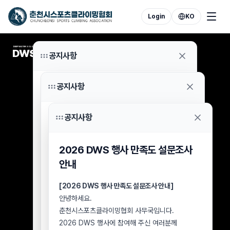
Login
KO
DEEP WATER SOLOING
DWS
공지사항
공지사항
2026 DWS 7월 8일 우천 취소
참가자 환불 신청 안내
공지사항
2026 DWS 행사 분실물 보관 및
안녕하세요.
수령 안내
춘천시스포츠클라이밍협회 사무국입니다.
2026 DWS 행사 만족도 설문조사
2026년 7월 8일 우천으로 취소된 DWS 행사
[2026 DWS 행사 분실물 보관 및 수령 안내]
참가자 중 아직 참가비 환불을 신청하지 않으신
안내
안녕하세요.
분들께 안내드립니다.
춘천시스포츠클라이밍협회 사무국입니다.
2026 DWS 행사가
[2026 DWS 행사 만족도 설문조사 안내]
8월 2일(일)
을 끝으로
2026 DWS 행사장에서 습득된 분실물에 대해
종료됨에 따라, 미신청 환불 건에 대한 최종
안녕하세요.
안내드립니다.
접수기한을 아래와 같이 안내드립니다.
춘천시스포츠클라이밍협회 사무국입니다.
행사장에서 물품을 분실하신 참가자 및
■ 환불 신청 대상
2026 DWS 행사에 참여해 주신 여러분께
방문객께서는 아래 내용을 확인하신 후 협회