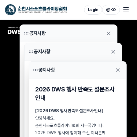
Login
KO
DEEP WATER SOLOING
DWS
공지사항
공지사항
2026 DWS 7월 8일 우천 취소
참가자 환불 신청 안내
공지사항
2026 DWS 행사 분실물 보관 및
안녕하세요.
수령 안내
춘천시스포츠클라이밍협회 사무국입니다.
2026 DWS 행사 만족도 설문조사
2026년 7월 8일 우천으로 취소된 DWS 행사
[2026 DWS 행사 분실물 보관 및 수령 안내]
참가자 중 아직 참가비 환불을 신청하지 않으신
안내
안녕하세요.
분들께 안내드립니다.
춘천시스포츠클라이밍협회 사무국입니다.
2026 DWS 행사가
[2026 DWS 행사 만족도 설문조사 안내]
8월 2일(일)
을 끝으로
2026 DWS 행사장에서 습득된 분실물에 대해
종료됨에 따라, 미신청 환불 건에 대한 최종
안녕하세요.
안내드립니다.
접수기한을 아래와 같이 안내드립니다.
춘천시스포츠클라이밍협회 사무국입니다.
행사장에서 물품을 분실하신 참가자 및
■ 환불 신청 대상
2026 DWS 행사에 참여해 주신 여러분께
방문객께서는 아래 내용을 확인하신 후 협회