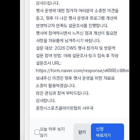
2026년 7월 8일 행사 참가 신청자 중 우천 취소에
감사드립니다.
사무국으로 문의해 주시기 바랍니다.
따른 환불을 아직 신청하지 않은 참가자
행사 운영에 대한 참가자 여러분의 소중한 의견을
1. 분실물 확인 및 문의 방법
■ 환불 신청 기한
듣고, 향후 더 나은 행사 운영과 프로그램 개선에
분실물 확인을 원하시는 경우 아래 정보를 함께
2026년 8월 9일(일)까지
반영하고자 만족도 설문조사를 진행합니다.
보내주시기 바랍니다.
■ 유의사항
행사에 참여하시면서 느끼신 점과 개선이 필요한
분실자 성명 및 연락처
환불을 원하시는 참가자께서는 반드시 기한 내 환불
사항을 자유롭게 남겨주시기 바랍니다.
행사 참가 또는 방문 일자
신청을 접수해 주시기 바랍니다.
설문 대상: 2026 DWS 행사 참가자 및 방문객
분실한 것으로 추정되는 장소
2026년 8월 9일(일)까지 환불 신청이 접수되지
설문 참여 방법: 아래 설문조사 링크 접속 후 작성
분실물의 종류, 색상, 브랜드 및 특징 을
않은 경우, 환불 의사가 없는 것으로 간주하며
설문조사 URL:
알려주십시오.
이후에는 참가비 환불이 불가합니다.
https://form.naver.com/response/vKRREctll8mOe
2. 분실물 수령 방법
환불 신청 시 참가자 성명, 연락처, 환불 계좌번호
보내주신 의견은 향후 행사 운영을 위한 자료로
분실물은 원칙적으로 본인 확인 후 직접 수령하실
및 예금주를 정확히 기재해 주시기 바랍니다.
소중히 활용하겠습니다.
수 있습니다.
아직 환불 신청을 하지 않으신 참가자께서는 기한을
많은 관심과 참여 부탁드립니다.
부득이하게 택배 수령을 요청하시는 경우 본인
확인하시어 반드시 기간 내 접수해 주시기
감사합니다.
물품임이 확인된 후 착불로 발송할 수 있으며, 배송
바랍니다.
춘천시스포츠클라이밍협회 사무국
과정에서 발생하는 파손이나 분실에 대해서는
감사합니다.
협회가 책임지기 어려운 점 양해 부탁드립니다.
춘천시스포츠클라이밍협회 사무국
3. 분실물 보관기간
오늘 하루 보지
신청
닫기
행사장에서 습득된 분실물은
습득일로부터 7일간
않기
바로가기