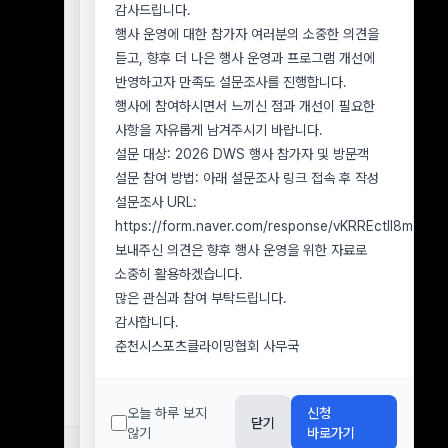
2026년 7월 8일 행사 참가 신청자 중 우천 취소에
감사드립니다.
사무국으로 문의해 주시기 바랍니다.
따른 환불을 아직 신청하지 않은 참가자
행사 운영에 대한 참가자 여러분의 소중한 의견을
1. 분실물 확인 및 문의 방법
■ 환불 신청 기한
듣고, 향후 더 나은 행사 운영과 프로그램 개선에
분실물 확인을 원하시는 경우 아래 정보를 함께
2026년 8월 9일(일)까지
반영하고자 만족도 설문조사를 진행합니다.
보내주시기 바랍니다.
■ 유의사항
행사에 참여하시면서 느끼신 점과 개선이 필요한
분실자 성명 및 연락처
환불을 원하시는 참가자께서는 반드시 기한 내 환불
사항을 자유롭게 남겨주시기 바랍니다.
행사 참가 또는 방문 일자
신청을 접수해 주시기 바랍니다.
설문 대상: 2026 DWS 행사 참가자 및 방문객
분실한 것으로 추정되는 장소
2026년 8월 9일(일)까지 환불 신청이 접수되지
설문 참여 방법: 아래 설문조사 링크 접속 후 작성
분실물의 종류, 색상, 브랜드 및 특징 을
않은 경우, 환불 의사가 없는 것으로 간주하며
설문조사 URL:
알려주십시오.
이후에는 참가비 환불이 불가합니다.
https://form.naver.com/response/vKRREctll8mOe
2. 분실물 수령 방법
환불 신청 시 참가자 성명, 연락처, 환불 계좌번호
보내주신 의견은 향후 행사 운영을 위한 자료로
분실물은 원칙적으로 본인 확인 후 직접 수령하실
및 예금주를 정확히 기재해 주시기 바랍니다.
소중히 활용하겠습니다.
수 있습니다.
아직 환불 신청을 하지 않으신 참가자께서는 기한을
많은 관심과 참여 부탁드립니다.
부득이하게 택배 수령을 요청하시는 경우 본인
확인하시어 반드시 기간 내 접수해 주시기
감사합니다.
물품임이 확인된 후 착불로 발송할 수 있으며, 배송
바랍니다.
춘천시스포츠클라이밍협회 사무국
과정에서 발생하는 파손이나 분실에 대해서는
감사합니다.
협회가 책임지기 어려운 점 양해 부탁드립니다.
춘천시스포츠클라이밍협회 사무국
3. 분실물 보관기간
오늘 하루 보지
신청
닫기
행사장에서 습득된 분실물은
습득일로부터 7일간
않기
바로가기