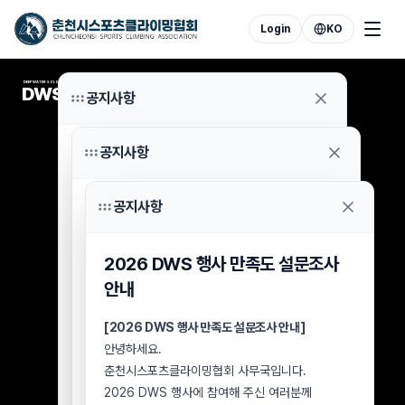
Login
KO
DEEP WATER SOLOING
DWS
공지사항
공지사항
2026 DWS 7월 8일 우천 취소
참가자 환불 신청 안내
공지사항
2026 DWS 행사 분실물 보관 및
안녕하세요.
수령 안내
춘천시스포츠클라이밍협회 사무국입니다.
2026 DWS 행사 만족도 설문조사
2026년 7월 8일 우천으로 취소된 DWS 행사
[2026 DWS 행사 분실물 보관 및 수령 안내]
참가자 중 아직 참가비 환불을 신청하지 않으신
안내
안녕하세요.
분들께 안내드립니다.
춘천시스포츠클라이밍협회 사무국입니다.
2026 DWS 행사가
[2026 DWS 행사 만족도 설문조사 안내]
8월 2일(일)
을 끝으로
2026 DWS 행사장에서 습득된 분실물에 대해
종료됨에 따라, 미신청 환불 건에 대한 최종
안녕하세요.
안내드립니다.
접수기한을 아래와 같이 안내드립니다.
춘천시스포츠클라이밍협회 사무국입니다.
행사장에서 물품을 분실하신 참가자 및
■ 환불 신청 대상
2026 DWS 행사에 참여해 주신 여러분께
방문객께서는 아래 내용을 확인하신 후 협회