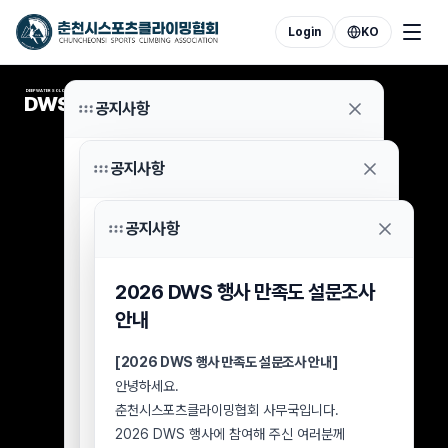
Login
KO
DEEP WATER SOLOING
DWS
공지사항
공지사항
2026 DWS 7월 8일 우천 취소
참가자 환불 신청 안내
공지사항
2026 DWS 행사 분실물 보관 및
안녕하세요.
수령 안내
춘천시스포츠클라이밍협회 사무국입니다.
2026 DWS 행사 만족도 설문조사
2026년 7월 8일 우천으로 취소된 DWS 행사
[2026 DWS 행사 분실물 보관 및 수령 안내]
참가자 중 아직 참가비 환불을 신청하지 않으신
안내
안녕하세요.
분들께 안내드립니다.
춘천시스포츠클라이밍협회 사무국입니다.
2026 DWS 행사가
[2026 DWS 행사 만족도 설문조사 안내]
8월 2일(일)
을 끝으로
2026 DWS 행사장에서 습득된 분실물에 대해
종료됨에 따라, 미신청 환불 건에 대한 최종
안녕하세요.
안내드립니다.
접수기한을 아래와 같이 안내드립니다.
춘천시스포츠클라이밍협회 사무국입니다.
행사장에서 물품을 분실하신 참가자 및
■ 환불 신청 대상
2026 DWS 행사에 참여해 주신 여러분께
방문객께서는 아래 내용을 확인하신 후 협회