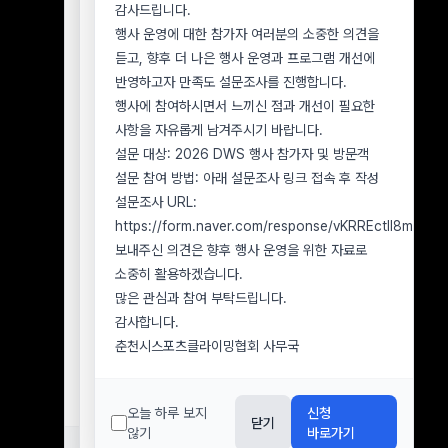
2026년 7월 8일 행사 참가 신청자 중 우천 취소에
감사드립니다.
사무국으로 문의해 주시기 바랍니다.
따른 환불을 아직 신청하지 않은 참가자
행사 운영에 대한 참가자 여러분의 소중한 의견을
1. 분실물 확인 및 문의 방법
■ 환불 신청 기한
듣고, 향후 더 나은 행사 운영과 프로그램 개선에
분실물 확인을 원하시는 경우 아래 정보를 함께
2026년 8월 9일(일)까지
반영하고자 만족도 설문조사를 진행합니다.
보내주시기 바랍니다.
■ 유의사항
행사에 참여하시면서 느끼신 점과 개선이 필요한
분실자 성명 및 연락처
환불을 원하시는 참가자께서는 반드시 기한 내 환불
사항을 자유롭게 남겨주시기 바랍니다.
행사 참가 또는 방문 일자
신청을 접수해 주시기 바랍니다.
설문 대상: 2026 DWS 행사 참가자 및 방문객
분실한 것으로 추정되는 장소
2026년 8월 9일(일)까지 환불 신청이 접수되지
설문 참여 방법: 아래 설문조사 링크 접속 후 작성
분실물의 종류, 색상, 브랜드 및 특징 을
않은 경우, 환불 의사가 없는 것으로 간주하며
설문조사 URL:
알려주십시오.
이후에는 참가비 환불이 불가합니다.
https://form.naver.com/response/vKRREctll8mOe
2. 분실물 수령 방법
환불 신청 시 참가자 성명, 연락처, 환불 계좌번호
보내주신 의견은 향후 행사 운영을 위한 자료로
분실물은 원칙적으로 본인 확인 후 직접 수령하실
및 예금주를 정확히 기재해 주시기 바랍니다.
소중히 활용하겠습니다.
수 있습니다.
아직 환불 신청을 하지 않으신 참가자께서는 기한을
많은 관심과 참여 부탁드립니다.
부득이하게 택배 수령을 요청하시는 경우 본인
확인하시어 반드시 기간 내 접수해 주시기
감사합니다.
물품임이 확인된 후 착불로 발송할 수 있으며, 배송
바랍니다.
춘천시스포츠클라이밍협회 사무국
과정에서 발생하는 파손이나 분실에 대해서는
감사합니다.
협회가 책임지기 어려운 점 양해 부탁드립니다.
춘천시스포츠클라이밍협회 사무국
3. 분실물 보관기간
오늘 하루 보지
신청
닫기
행사장에서 습득된 분실물은
습득일로부터 7일간
않기
바로가기