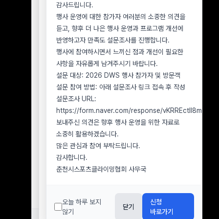
2026년 7월 8일 행사 참가 신청자 중 우천 취소에
감사드립니다.
사무국으로 문의해 주시기 바랍니다.
따른 환불을 아직 신청하지 않은 참가자
행사 운영에 대한 참가자 여러분의 소중한 의견을
1. 분실물 확인 및 문의 방법
■ 환불 신청 기한
듣고, 향후 더 나은 행사 운영과 프로그램 개선에
분실물 확인을 원하시는 경우 아래 정보를 함께
2026년 8월 9일(일)까지
반영하고자 만족도 설문조사를 진행합니다.
보내주시기 바랍니다.
■ 유의사항
행사에 참여하시면서 느끼신 점과 개선이 필요한
분실자 성명 및 연락처
환불을 원하시는 참가자께서는 반드시 기한 내 환불
사항을 자유롭게 남겨주시기 바랍니다.
행사 참가 또는 방문 일자
신청을 접수해 주시기 바랍니다.
설문 대상: 2026 DWS 행사 참가자 및 방문객
분실한 것으로 추정되는 장소
2026년 8월 9일(일)까지 환불 신청이 접수되지
설문 참여 방법: 아래 설문조사 링크 접속 후 작성
분실물의 종류, 색상, 브랜드 및 특징 을
않은 경우, 환불 의사가 없는 것으로 간주하며
설문조사 URL:
알려주십시오.
이후에는 참가비 환불이 불가합니다.
https://form.naver.com/response/vKRREctll8mOe
2. 분실물 수령 방법
환불 신청 시 참가자 성명, 연락처, 환불 계좌번호
보내주신 의견은 향후 행사 운영을 위한 자료로
분실물은 원칙적으로 본인 확인 후 직접 수령하실
및 예금주를 정확히 기재해 주시기 바랍니다.
소중히 활용하겠습니다.
수 있습니다.
아직 환불 신청을 하지 않으신 참가자께서는 기한을
많은 관심과 참여 부탁드립니다.
부득이하게 택배 수령을 요청하시는 경우 본인
확인하시어 반드시 기간 내 접수해 주시기
감사합니다.
물품임이 확인된 후 착불로 발송할 수 있으며, 배송
바랍니다.
춘천시스포츠클라이밍협회 사무국
과정에서 발생하는 파손이나 분실에 대해서는
감사합니다.
협회가 책임지기 어려운 점 양해 부탁드립니다.
춘천시스포츠클라이밍협회 사무국
3. 분실물 보관기간
오늘 하루 보지
신청
닫기
행사장에서 습득된 분실물은
습득일로부터 7일간
않기
바로가기