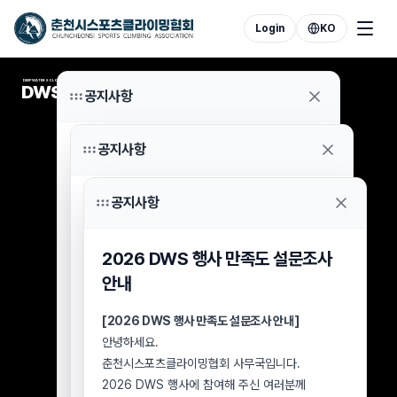
Login
KO
DEEP WATER SOLOING
DWS
공지사항
공지사항
2026 DWS 7월 8일 우천 취소
참가자 환불 신청 안내
공지사항
2026 DWS 행사 분실물 보관 및
안녕하세요.
수령 안내
춘천시스포츠클라이밍협회 사무국입니다.
2026 DWS 행사 만족도 설문조사
2026년 7월 8일 우천으로 취소된 DWS 행사
[2026 DWS 행사 분실물 보관 및 수령 안내]
참가자 중 아직 참가비 환불을 신청하지 않으신
안내
안녕하세요.
분들께 안내드립니다.
춘천시스포츠클라이밍협회 사무국입니다.
2026 DWS 행사가
[2026 DWS 행사 만족도 설문조사 안내]
8월 2일(일)
을 끝으로
2026 DWS 행사장에서 습득된 분실물에 대해
종료됨에 따라, 미신청 환불 건에 대한 최종
안녕하세요.
안내드립니다.
접수기한을 아래와 같이 안내드립니다.
춘천시스포츠클라이밍협회 사무국입니다.
행사장에서 물품을 분실하신 참가자 및
■ 환불 신청 대상
2026 DWS 행사에 참여해 주신 여러분께
방문객께서는 아래 내용을 확인하신 후 협회